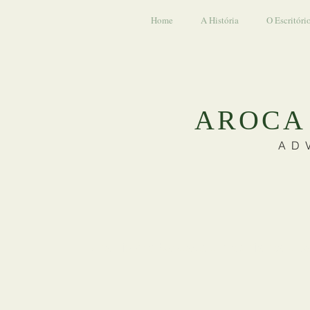
Home
A História
O Escritóri
AROCA 
AD
Uma história baseada em confiança e pa