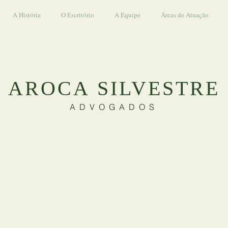
A História
O Escritório
A Equipe
Áreas de Atuação
AROCA SILVESTRE
ADVOGADOS
dvogados recebeu alguns reconhecimentos pela excelên