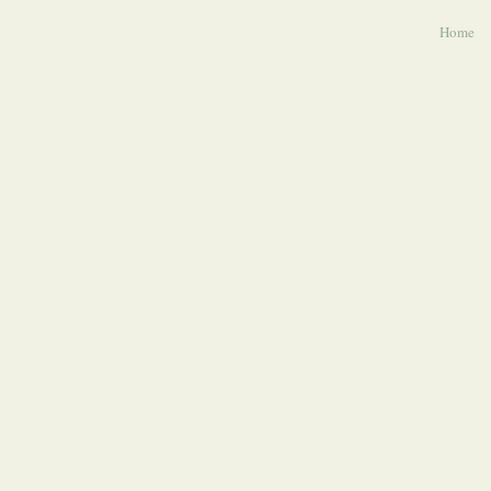
Home
O Aroca Silvestre A