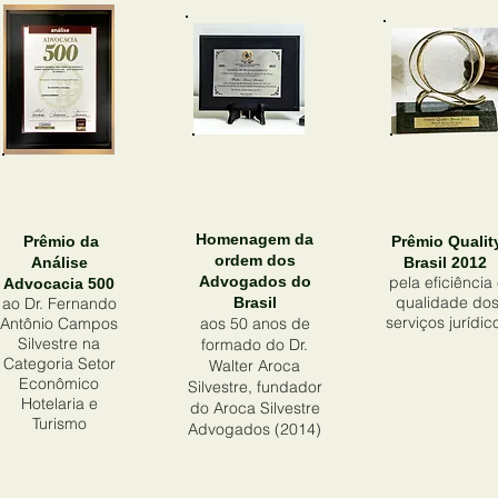
Homenagem da
Prêmio da
Prêmio Qualit
ordem dos
Análise
Brasil 2012
Advogados do
pela eficiência
Advocacia 500
qualidade do
ao Dr. Fernando
Brasil
serviços jurídic
Antônio Campos
aos 50 anos de
Silvestre na
formado do Dr.
Categoria Setor
Walter Aroca
Econômico
Silvestre, fundador
Hotelaria e
do Aroca Silvestre
Turismo
Advogados (2014)