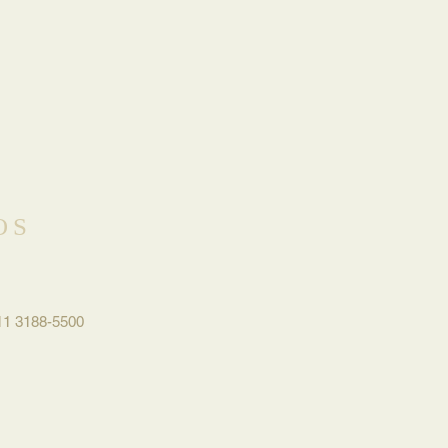
OS
 11 3188-5500